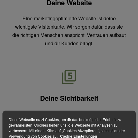
Deine Website
Eine marketingoptimierte Website ist deine
wichtigste Visitenkarte. Wir sorgen dafür, dass sie
die richtigen Menschen anspricht, Vertrauen aufbaut
und dir Kunden bringt.
Deine Sichtbarkeit
Social Media und Content, der zu dir passt. So,
Diese Webseite nutzt Cookies, um dir das bestmögliche Erlebnis zu
dass die richtigen Menschen dich finden und sofort
gewährleisten. Cookies helfen uns, die Webseite mit Analysen zu
verstehen, warum genau sie mit dir arbeiten wollen.
verbessern. Mit einem Klick auf „Cookies Akzeptieren“, stimmst du der
Verwendung von Cookies zu.
Cookie Einstellungen