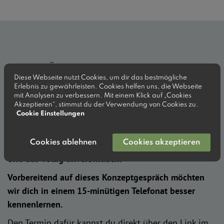
—
DEINE NÄCHSTEN SCHRITTE
Diese Webseite nutzt Cookies, um dir das bestmögliche
Sichere dir jetzt dein
kostenfreies
Erlebnis zu gewährleisten. Cookies helfen uns, die Webseite
mit Analysen zu verbessern. Mit einem Klick auf „Cookies
Konzeptgespräch!
Akzeptieren“, stimmst du der Verwendung von Cookies zu.
Cookie Einstellungen
Du bekommst ein individuelles Konzept, direktes
Cookies ablehnen
Cookies akzeptieren
Feedback für die Praxis und klare Handlungsschritte.
Und das völlig unverbindlich.
Vorbereitend auf dieses Konzeptgespräch möchten
wir dich in einem 15-minütigen Telefonat besser
kennenlernen.
Den Termin dafür kannst du direkt über den Link im